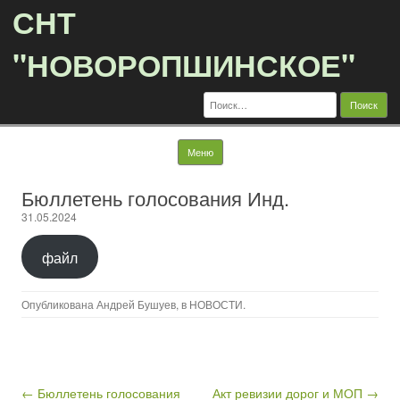
СНТ
"НОВОРОПШИНСКОЕ"
Найти:
Перейти к содержимому
Меню
Бюллетень голосования Инд.
31.05.2024
файл
Опубликована
Андрей Бушуев
, в
НОВОСТИ
.
Навигация по записям
← Бюллетень голосования
Акт ревизии дорог и МОП →